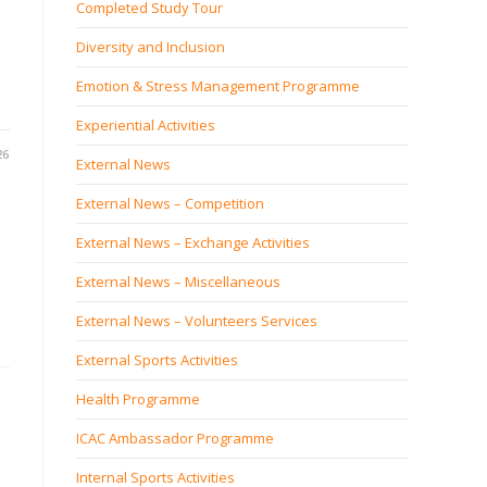
Completed Study Tour
Diversity and Inclusion
Emotion & Stress Management Programme
Experiential Activities
26
External News
External News – Competition
External News – Exchange Activities
External News – Miscellaneous
External News – Volunteers Services
External Sports Activities
Health Programme
ICAC Ambassador Programme
Internal Sports Activities