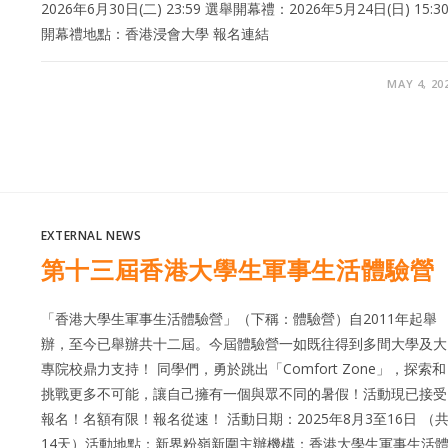
2026年6月30日(二) 23:59 選舉開幕禮：2026年5月24日(日) 15:3
開幕禮地點：香港浸會大學 報名連結
MAY 4, 20
EXTERNAL NEWS
第十三屆香港大學生軍事生活體驗營
「香港大學生軍事生活體驗營」（下稱：體驗營）自2011年起舉
辦，至今已舉辦共十二屆。今屆體驗營一如既往得到多間大學及大
專院校鼎力支持！ 同學們，勇於跳出「Comfort Zone」，探索和
挑戰更多不可能，讓自己擁有一個與眾不同的暑假！活動現已接受
報名！名額有限！報名從速！ 活動日期：2025年8月3至16日 （
14天）活動地點：新界粉嶺新圍主辦機構：香港大學生軍事生活