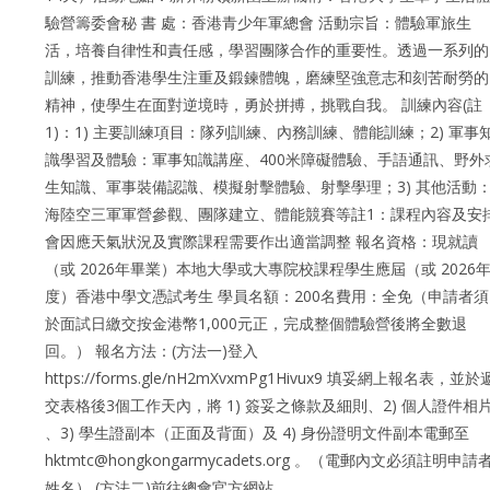
驗營籌委會秘 書 處：香港青少年軍總會 活動宗旨：體驗軍旅生
活，培養自律性和責任感，學習團隊合作的重要性。透過一系列的
訓練，推動香港學生注重及鍛鍊體魄，磨練堅強意志和刻苦耐勞的
精神，使學生在面對逆境時，勇於拼搏，挑戰自我。 訓練內容(註
1)：1) 主要訓練項目：隊列訓練、內務訓練、體能訓練；2) 軍事
識學習及體驗：軍事知識講座、400米障礙體驗、手語通訊、野外
生知識、軍事裝備認識、模擬射擊體驗、射擊學理；3) 其他活動
海陸空三軍軍營參觀、團隊建立、體能競賽等註1：課程內容及安
會因應天氣狀況及實際課程需要作出適當調整 報名資格：現就讀
（或 2026年畢業）本地大學或大專院校課程學生應屆（或 2026
度）香港中學文憑試考生 學員名額：200名費用：全免（申請者須
於面試日繳交按金港幣1,000元正，完成整個體驗營後將全數退
回。） 報名方法：(方法一)登入
https://forms.gle/nH2mXvxmPg1Hivux9 填妥網上報名表，並於
交表格後3個工作天內，將 1) 簽妥之條款及細則、2) 個人證件相
、3) 學生證副本（正面及背面）及 4) 身份證明文件副本電郵至
hktmtc@hongkongarmycadets.org 。（電郵內文必須註明申請
姓名） (方法二)前往總會官方網站