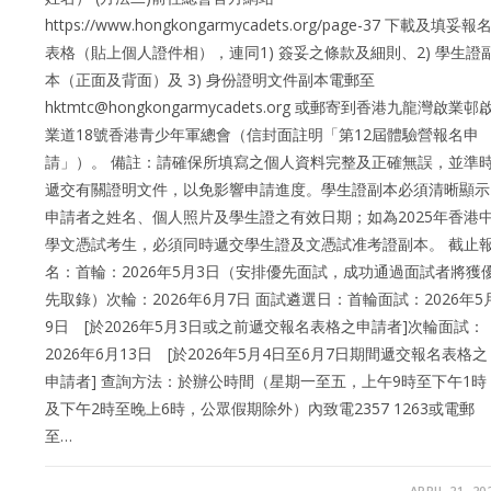
https://www.hongkongarmycadets.org/page-37 下載及填妥報
表格（貼上個人證件相），連同1) 簽妥之條款及細則、2) 學生證
本（正面及背面）及 3) 身份證明文件副本電郵至
hktmtc@hongkongarmycadets.org 或郵寄到香港九龍灣啟業邨
業道18號香港青少年軍總會（信封面註明「第12屆體驗營報名申
請」）。 備註：請確保所填寫之個人資料完整及正確無誤，並準
遞交有關證明文件，以免影響申請進度。學生證副本必須清晰顯示
申請者之姓名、個人照片及學生證之有效日期；如為2025年香港
學文憑試考生，必須同時遞交學生證及文憑試准考證副本。 截止
名：首輪：2026年5月3日（安排優先面試，成功通過面試者將獲
先取錄）次輪：2026年6月7日 面試遴選日：首輪面試：2026年5
9日 [於2026年5月3日或之前遞交報名表格之申請者]次輪面試：
2026年6月13日 [於2026年5月4日至6月7日期間遞交報名表格之
申請者] 查詢方法：於辦公時間（星期一至五，上午9時至下午1時
及下午2時至晚上6時，公眾假期除外）內致電2357 1263或電郵
至…
APRIL 21, 20