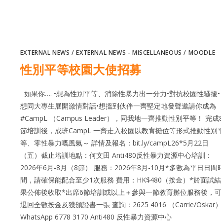
EXTERNAL NEWS
/
EXTERNAL NEWS - MISCELLANEOUS
/
MOODLE
性別平等校園大使招募
如果你…. •想為性別平等、消除性暴力出一分力•對抗校園性騷擾•
想同大專生展開激情對話•想搵到伙伴一齊堅定地發聲邀請你成為
#CampL （Campus Leader），同我地一齊推動性別平等！ 完成
節培訓後，成班CampL 一齊走入校園以教育攤位等形式推動性別
等、零性暴力嘅風氣～ 詳情及報名：bit.ly/campL26*5月22日
（五）截止培訓地點：何文田 Anti480反性暴力資源中心培訓：
2026年6月-8月（8節） 服務：2026年8月-10月*多數為平日日間
間，請確保能配合至少1次服務 費用：HK$480（按金）*於面試結
果公佈後收取*出席6節培訓或以上＋參與一節教育攤位服務後，
退回全數按金及獲頒證書一張 查詢：2625 4016 （Carrie/Oskar）
WhatsApp 6778 3170 Anti480 反性暴力資源中心