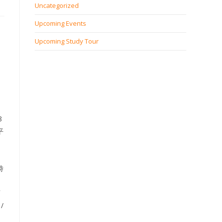
Uncategorized
Upcoming Events
Upcoming Study Tour
8
平
時
可
/