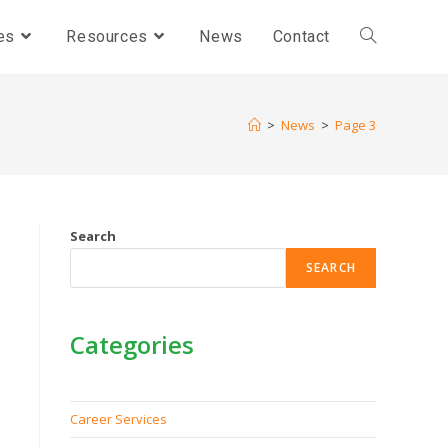
es
Resources
News
Contact
>
News
>
Page 3
Search
SEARCH
Categories
Career Services