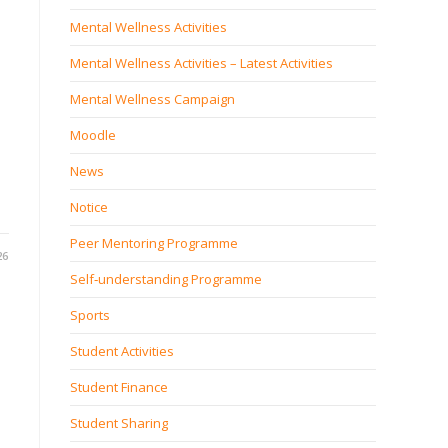
Mental Wellness Activities
Mental Wellness Activities – Latest Activities
Mental Wellness Campaign
Moodle
News
Notice
Peer Mentoring Programme
26
Self‐understanding Programme
Sports
Student Activities
Student Finance
Student Sharing