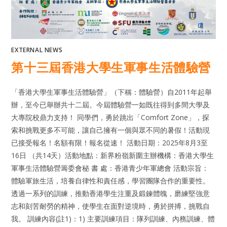
EXTERNAL NEWS
第十三屆香港大學生軍事生活體驗營
「香港大學生軍事生活體驗營」（下稱：體驗營）自2011年起舉
辦，至今已舉辦共十二屆。今屆體驗營一如既往得到多間大學及
大專院校鼎力支持！ 同學們，勇於跳出「Comfort Zone」，探
索和挑戰更多不可能，讓自己擁有一個與眾不同的暑假！活動現
已接受報名！名額有限！報名從速！ 活動日期：2025年8月3至
16日 （共14天）活動地點：新界粉嶺新圍主辦機構：香港大學生
軍事生活體驗營籌委會秘 書 處：香港青少年軍總會 活動宗旨：
體驗軍旅生活，培養自律性和責任感，學習團隊合作的重要性。
透過一系列的訓練，推動香港學生注重及鍛鍊體魄，磨練堅強意
志和刻苦耐勞的精神，使學生在面對逆境時，勇於拼搏，挑戰自
我。 訓練內容(註1)：1) 主要訓練項目：隊列訓練、內務訓練、體