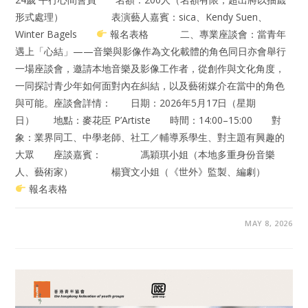
形式處理） 表演藝人嘉賓：sica、Kendy Suen、
Winter Bagels
報名表格 二、專業座談會：當青年
遇上「心結」——音樂與影像作為文化載體的角色同日亦會舉行
一場座談會，邀請本地音樂及影像工作者，從創作與文化角度，
一同探討青少年如何面對內在糾結，以及藝術媒介在當中的角色
與可能。座談會詳情： 日期：2026年5月17日（星期
日） 地點：麥花臣 P’Artiste 時間：14:00–15:00 對
象：業界同工、中學老師、社工／輔導系學生、對主題有興趣的
大眾 座談嘉賓： 馮穎琪小姐（本地多重身份音樂
人、藝術家） 楊寶文小姐（《世外》監製、編劇）
報名表格
MAY 8, 2026