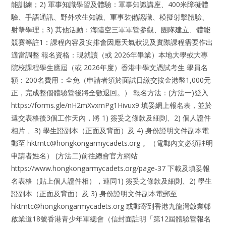
能訓練；2) 軍事知識學習及體驗：軍事知識講座、400米障礙體
驗、手語通訊、野外求生知識、軍事裝備認識、模擬射擊體驗、
射擊學理；3) 其他活動：海陸空三軍軍營參觀、團隊建立、體能
競賽等註1：課程內容及安排會因應天氣狀況及實際課程需要作出
適當調整 報名資格：現就讀（或 2026年畢業）本地大學或大專
院校課程學生應屆（或 2026年度）香港中學文憑試考生 學員名
額：200名費用：全免（申請者須於面試日繳交按金港幣1,000元
正，完成整個體驗營後將全數退回。） 報名方法：(方法一)登入
https://forms.gle/nH2mXvxmPg1Hivux9 填妥網上報名表，並於
遞交表格後3個工作天內，將 1) 簽妥之條款及細則、2) 個人證件
相片 、3) 學生證副本（正面及背面）及 4) 身份證明文件副本電
郵至 hktmtc@hongkongarmycadets.org 。（電郵內文必須註明
申請者姓名） (方法二)前往總會官方網站
https://www.hongkongarmycadets.org/page-37 下載及填妥報
名表格（貼上個人證件相），連同1) 簽妥之條款及細則、2) 學生
證副本（正面及背面）及 3) 身份證明文件副本電郵至
hktmtc@hongkongarmycadets.org 或郵寄到香港九龍灣啟業邨
啟業道18號香港青少年軍總會（信封面註明「第12屆體驗營報名