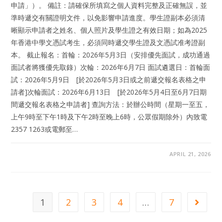
申請」）。 備註：請確保所填寫之個人資料完整及正確無誤，並
準時遞交有關證明文件，以免影響申請進度。學生證副本必須清
晰顯示申請者之姓名、個人照片及學生證之有效日期；如為2025
年香港中學文憑試考生，必須同時遞交學生證及文憑試准考證副
本。 截止報名：首輪：2026年5月3日（安排優先面試，成功通過
面試者將獲優先取錄）次輪：2026年6月7日 面試遴選日：首輪面
試：2026年5月9日 [於2026年5月3日或之前遞交報名表格之申
請者]次輪面試：2026年6月13日 [於2026年5月4日至6月7日期
間遞交報名表格之申請者] 查詢方法：於辦公時間（星期一至五，
上午9時至下午1時及下午2時至晚上6時，公眾假期除外）內致電
2357 1263或電郵至…
APRIL 21, 2026
1
2
3
4
…
7