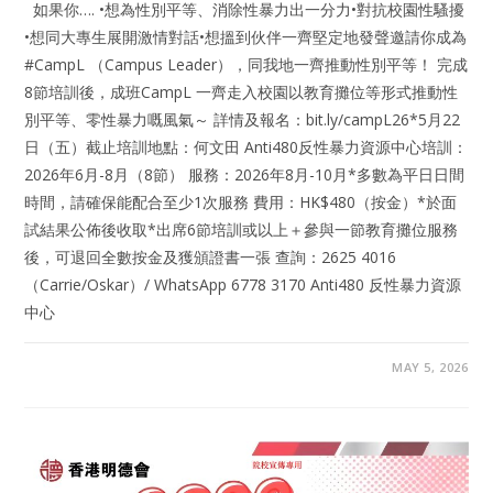
如果你…. •想為性別平等、消除性暴力出一分力•對抗校園性騷擾
•想同大專生展開激情對話•想搵到伙伴一齊堅定地發聲邀請你成為
#CampL （Campus Leader），同我地一齊推動性別平等！ 完成
8節培訓後，成班CampL 一齊走入校園以教育攤位等形式推動性
別平等、零性暴力嘅風氣～ 詳情及報名：bit.ly/campL26*5月22
日（五）截止培訓地點：何文田 Anti480反性暴力資源中心培訓：
2026年6月-8月（8節） 服務：2026年8月-10月*多數為平日日間
時間，請確保能配合至少1次服務 費用：HK$480（按金）*於面
試結果公佈後收取*出席6節培訓或以上＋參與一節教育攤位服務
後，可退回全數按金及獲頒證書一張 查詢：2625 4016
（Carrie/Oskar）/ WhatsApp 6778 3170 Anti480 反性暴力資源
中心
MAY 5, 2026