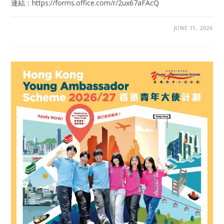
連結：https://forms.office.com/r/2ux67aFAcQ
JUNE 11, 2026