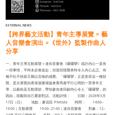
EXTERNAL NEWS
【跨界藝文活動】青年主導展覽 × 藝
人音樂會演出 ×《世外》監製作曲人
分享
一、青年主導互動展覽＋迷你音樂會《囉囉攣》或許內心一直有
一些事情，平時未必會提起，但當回憶襲來時令人內心忐忑、有
種不吐不快卻又難以言喻的感覺。「囉囉攣」正是形容這一種狀
態。是次展覽由香港遊樂場協會賽馬會平行心間的一眾青年主
導，以藝術及互動環節，帶領參加者回顧內心令人「囉囉攣」的
因由，鼓勵與自己重新對話。活動詳情： 日期：2026年5月
17日（日） 地點：麥花臣 P’Artiste 時間： 14:00–
19:00｜互動展覽 19:00–21:00｜迷你音樂會 對象：12–
24歲 平行心間會員 名額：200人（名額有限，超出將以抽籤