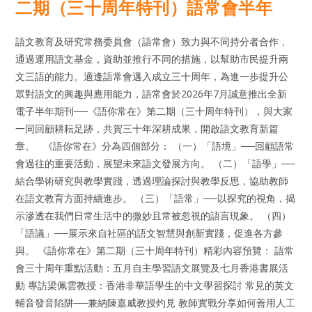
二期（三十周年特刊）語常會半年
語文教育及研究常務委員會（語常會）致力與不同持分者合作，
通過運用語文基金，資助並推行不同的措施，以幫助市民提升兩
文三語的能力。適逢語常會邁入成立三十周年，為進一步提升公
眾對語文的興趣與應用能力，語常會於2026年7月誠意推出全新
電子半年期刊──《語你常在》第二期（三十周年特刊），與大家
一同回顧耕耘足跡，共賀三十年深耕成果，開啟語文教育新篇
章。 《語你常在》分為四個部分： （一）「語境」──回顧語常
會過往的重要活動，展望未來語文發展方向。 （二）「語學」──
結合學術研究與教學實踐，透過理論探討與教學反思，協助教師
在語文教育方面持續進步。 （三）「語常」──以探究的視角，揭
示滲透在我們日常生活中的微妙且常被忽視的語言現象。 （四）
「語議」──展示來自社區的語文智慧與創新實踐，促進各方參
與。 《語你常在》第二期（三十周年特刊）精彩內容預覽： 語常
會三十周年重點活動：五月自主學習語文展覽及七月香港書展活
動 專訪梁佩雲教授：香港非華語學生的中文學習探討 常見的英文
輔音發音陷阱──兼納陳嘉威教授灼見 教師實戰分享如何善用人工