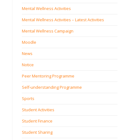
Mental Wellness Activities
Mental Wellness Activities – Latest Activities
Mental Wellness Campaign
Moodle
News
Notice
Peer Mentoring Programme
Self‐understanding Programme
Sports
Student Activities
Student Finance
Student Sharing