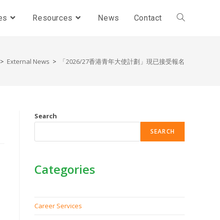
es
Resources
News
Contact
>
External News
>
「2026/27香港青年大使計劃」現已接受報名
Search
SEARCH
Categories
Career Services