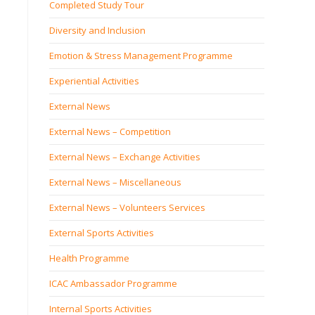
Completed Study Tour
Diversity and Inclusion
Emotion & Stress Management Programme
Experiential Activities
External News
External News – Competition
External News – Exchange Activities
External News – Miscellaneous
External News – Volunteers Services
External Sports Activities
Health Programme
ICAC Ambassador Programme
Internal Sports Activities