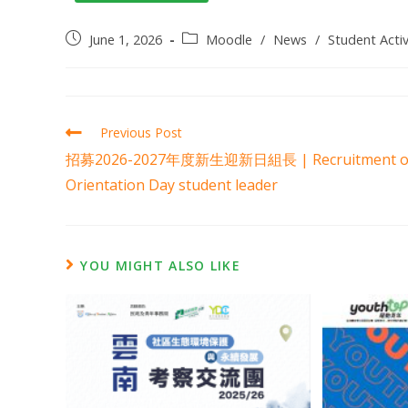
June 1, 2026
Moodle
/
News
/
Student Activ
Previous Post
招募2026-2027年度新生迎新日組長 | Recruitment o
Orientation Day student leader
YOU MIGHT ALSO LIKE