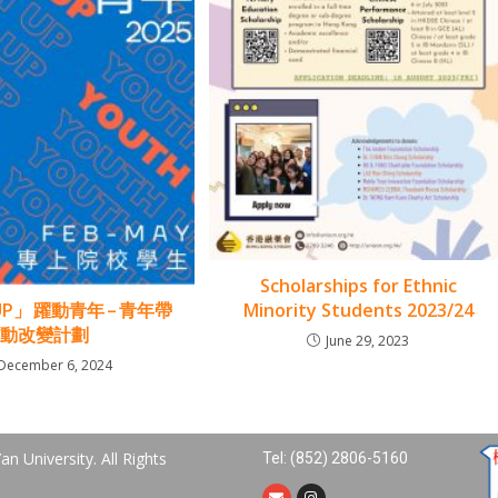
Scholarships for Ethnic
Minority Students 2023/24
 UP」 躍動青年 – 青年帶
動改變計劃
June 29, 2023
December 6, 2024
n University. All Rights
Tel: (852) 2806-5160