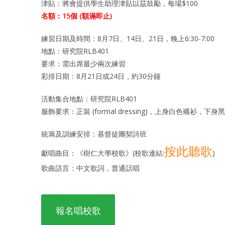
津貼：將會提供學生助理津貼以茲鼓勵，每場$100
名額：15個 (額滿即止)
練習日期及時間：8月7日、14日、21日，晚上6:30-7:00
地點：研究院RLB401
要求：需出席最少兩次練習
彩排日期：8月21日或24日，約30分鐘
活動集合地點：研究院RLB401
服飾要求：正裝 (formal dressing)，上身白色襯
統籌及訓練安排：基督徒團契詩班
按此聽歌
獻唱曲目：《樹仁大學校歌》(校歌連結:
)
歌曲語言：中文歌詞，普通話唱
報名唱校歌