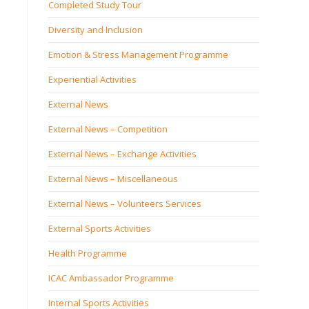
Completed Study Tour
Diversity and Inclusion
Emotion & Stress Management Programme
Experiential Activities
External News
External News – Competition
External News – Exchange Activities
External News – Miscellaneous
External News – Volunteers Services
External Sports Activities
Health Programme
ICAC Ambassador Programme
Internal Sports Activities