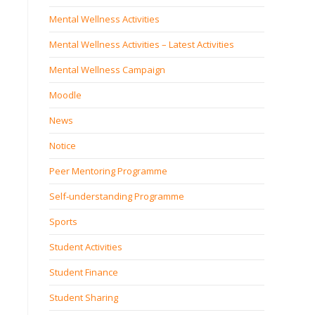
Mental Wellness Activities
Mental Wellness Activities – Latest Activities
Mental Wellness Campaign
Moodle
News
Notice
Peer Mentoring Programme
Self‐understanding Programme
Sports
Student Activities
Student Finance
Student Sharing