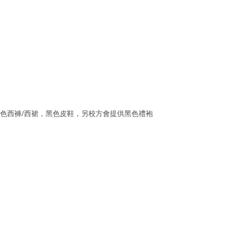
衫，下身黑色西褲/西裙，黑色皮鞋，另校方會提供黑色禮袍