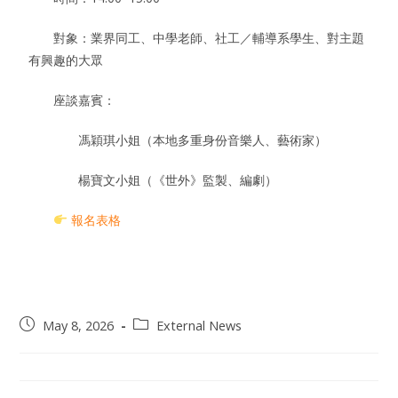
對象：業界同工、中學老師、社工／輔導系學生、對主題
有興趣的大眾
座談嘉賓：
馮穎琪小姐（本地多重身份音樂人、藝術家）
楊寶文小姐（《世外》監製、編劇）
報名表格
May 8, 2026
External News