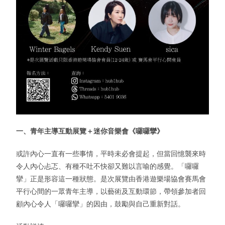
一、青年主導互動展覽＋迷你音樂會《囉囉攣》
或許內心一直有一些事情，平時未必會提起，但當回憶襲來時
令人內心忐忑、有種不吐不快卻又難以言喻的感覺。「囉囉
攣」正是形容這一種狀態。是次展覽由香港遊樂場協會賽馬會
平行心間的一眾青年主導，以藝術及互動環節，帶領參加者回
顧內心令人「囉囉攣」的因由，鼓勵與自己重新對話。