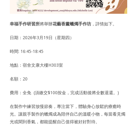
幸福手作研習所
將舉辦
花藝香薰蠟燭手作坊
，詳情如下。
日期：2026年3月19日（星期四）
時間: 16:45-18:45
地點：宿舍文康大樓H303室
名額：20
費用：全免 (須繳交$100按金，完成活動後將全數退還。)
在製作中練習放慢節奏，專注當下，體驗身心放鬆的療癒時
光。讓親手製作的蠟燭成為陪伴自己的溫暖小物，每當看見燭
光或聞到香氣，都能提醒自己值得被好好對待。