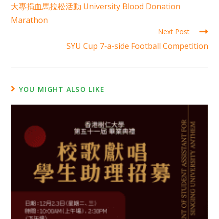
大專捐血馬拉松活動 University Blood Donation
Marathon
Next Post
SYU Cup 7-a-side Football Competition
YOU MIGHT ALSO LIKE