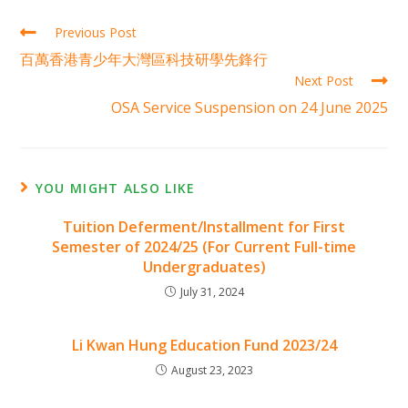
Previous Post
百萬香港青少年大灣區科技研學先鋒行
Next Post
OSA Service Suspension on 24 June 2025
YOU MIGHT ALSO LIKE
Tuition Deferment/Installment for First
Semester of 2024/25 (For Current Full-time
Undergraduates)
July 31, 2024
Li Kwan Hung Education Fund 2023/24
August 23, 2023