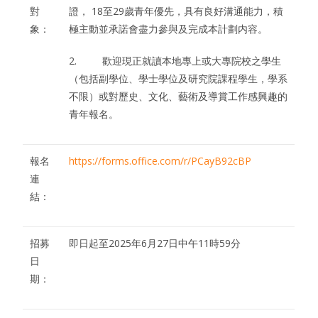
對
證， 18至29歲青年優先，具有良好溝通能力，積
象：
極主動並承諾會盡力參與及完成本計劃内容。
2. 歡迎現正就讀本地專上或大專院校之學生
（包括副學位、學士學位及研究院課程學生，學系
不限）或對歷史、文化、藝術及導賞工作感興趣的
青年報名。
報名
https://forms.office.com/r/PCayB92cBP
連
結：
招募
即日起至2025年6月27日中午11時59分
日
期：